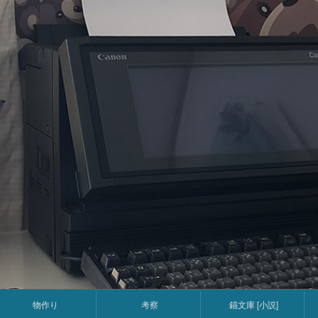
コ
Skip
Skip
Skip
Skip
ン
to
to
to
to
テ
WP_STATISTICS_WIDGET-
TEXT-
CALENDAR-
SEARCH-
ン
2
3
2
3
ツ
へ
ス
キ
ッ
プ
物作り
考察
錨文庫 [小説]