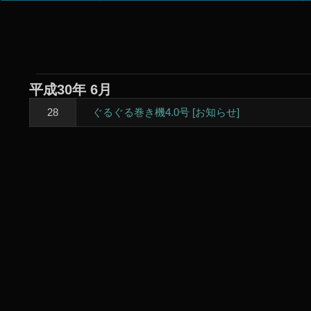
イ
ン
ナ
ビ
ゲ
平成30年
6月
ー
ぐるぐる巻き機4.0号 [お知らせ]
28
シ
ョ
ン