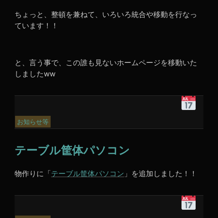
ちょっと、整頓を兼ねて、いろいろ統合や移動を行なっ
ています！！
と、言う事で、この誰も見ないホームページを移動いた
しましたww
令
和
3
お知らせ等
年
6
テーブル筐体パソコン
月
6
日
物作りに「
テーブル筐体パソコン
」を追加しました！！
4:58
PM
令
和