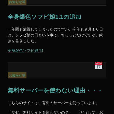
2
お知らせ等
年
1
全身銀色ソフビ娘1.1の追加
月
18
日
一年間も放置してしまったのですが、今年も９月１０日
3:57
は、ソフビ娘の日という事で、ちょっとだけですが、続
PM
きを書きました。
全身銀色ソフビ娘 1.1
令
和
1
お知らせ等
年
9
無料サーバーを使わない理由・・・
月
10
日
こちらのサイトは、有料のサーバーを使っています。
7:20
PM
「なぜ、無料サイトを使わないの？」 「どうして、お