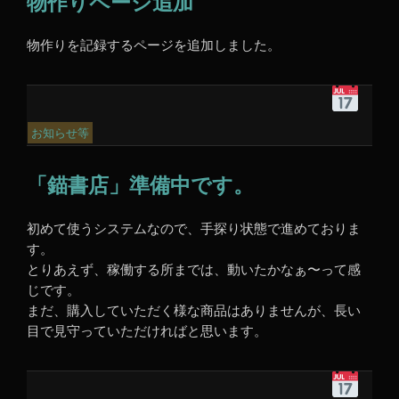
物作りページ追加
月
15
日
物作りを記録するページを追加しました。
1:47
PM
平
成
30
お知らせ等
年
12
「錨書店」準備中です。
月
24
日
初めて使うシステムなので、手探り状態で進めておりま
8:52
す。
AM
とりあえず、稼働する所までは、動いたかなぁ〜って感
じです。
まだ、購入していただく様な商品はありませんが、長い
目で見守っていただければと思います。
平
成