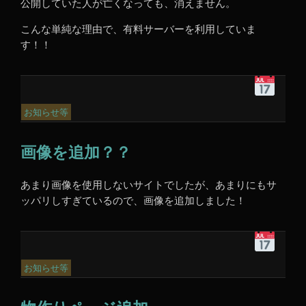
公開していた人が亡くなっても、消えません。
こんな単純な理由で、有料サーバーを利用していま
す！！
平
成
31
お知らせ等
年
3
画像を追加？？
月
15
日
あまり画像を使用しないサイトでしたが、あまりにもサ
2:00
ッパリしすぎているので、画像を追加しました！
PM
平
成
31
お知らせ等
年
3