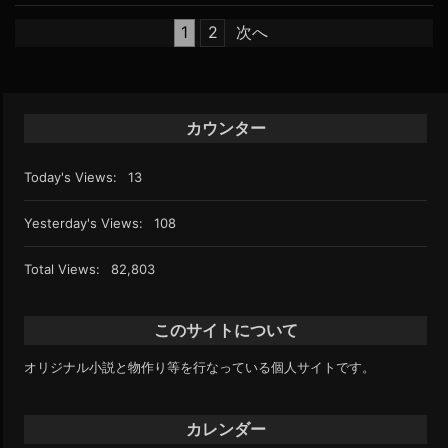
月
投
1
2
次へ
22
稿
日
ナ
2:15
PM
ビ
ゲ
カウンター
ー
シ
Today's Views:
13
ョ
ン
Yesterday's Views:
108
Total Views:
82,803
このサイトについて
オリジナル小説と物作り等を行なっている個人サイトです。
カレンダー