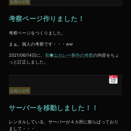
3
お知らせ等
年
6
考察ページ作りました！
月
15
日
考察ページをつくりました。
7:09
PM
まぁ、個人の考察です・・・ww
2021/06/14日に、
和●山カレー事件の考察
の内容をちょ
っと訂正しました。
令
和
3
お知らせ等
年
6
サーバーを移動しました！！
月
6
日
レンタルしている、サーバーが４カ所に散らばっており
5:00
まして・・・
PM