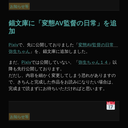
30
お知らせ等
年
9
錨文庫に「変態AV監督の日常」を追
月
5
加
日
4:09
Pixiv
で、先に公開しておりました「
変態AV監督の日常
PM
弥生ちゃん
」を、錨文庫に追加しました。
まだ、
Pixiv
では公開していない、「
弥生ちゃん１４
」以
降も先行公開しております。
だだし、内容を細かく変更してしまう恐れがありますの
で、きちんと完成した作品をお読みになりたい場合は、
完成まで読まずにお待ちいただければと思います。
平
成
30
お知らせ等
年
8