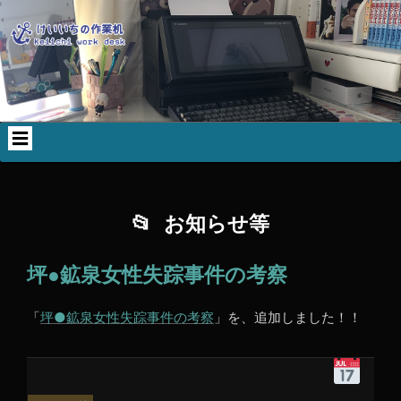
コ
Skip
Skip
Skip
Skip
ン
to
to
to
to
テ
WP_STATISTICS_WIDGET-
TEXT-
CALENDAR-
SEARCH-
ン
2
3
2
3
ツ
へ
ス
キ
ッ
プ
お知らせ等
坪●鉱泉女性失踪事件の考察
「
坪●鉱泉女性失踪事件の考察
」を、追加しました！！
令
和