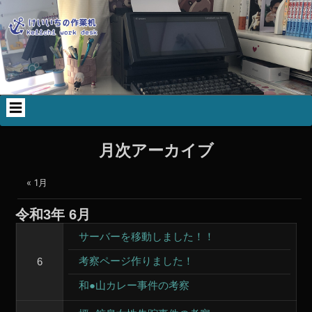
コ
Skip
Skip
Skip
Skip
ン
to
to
to
to
テ
WP_STATISTICS_WIDGET-
TEXT-
CALENDAR-
SEARCH-
ン
2
3
2
3
ツ
へ
ス
キ
ッ
プ
月次アーカイブ
« 1月
令和3年
6月
サーバーを移動しました！！
考察ページ作りました！
6
和●山カレー事件の考察