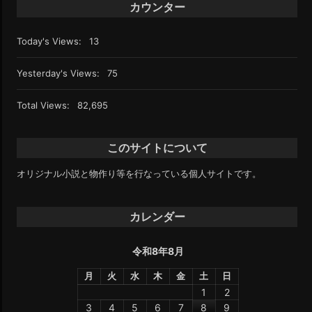
カウンター
Today's Views:
13
Yesterday's Views:
75
Total Views:
82,695
このサイトについて
オリジナル小説と物作り等を行なっている個人サイトです。
カレンダー
令和8年8月
月
火
水
木
金
土
日
1
2
3
4
5
6
7
8
9