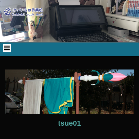
コ
ン
テ
ン
ツ
へ
ス
キ
ッ
プ
tsue01