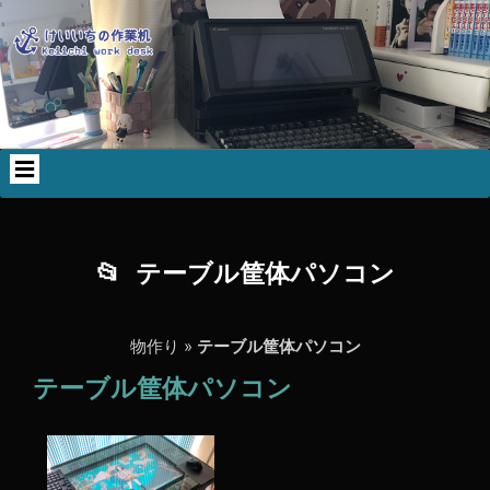
コ
Skip
Skip
Skip
Skip
ン
to
to
to
to
テ
WP_STATISTICS_WIDGET-
TEXT-
CALENDAR-
SEARCH-
ン
2
3
2
3
ツ
へ
ス
キ
ッ
プ
テーブル筐体パソコン
物作り
»
テーブル筐体パソコン
テーブル筐体パソコン