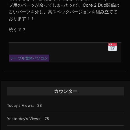
プ用のパーツが余ってしまったので、Core 2 Duo関係の
古いパーツを外し、高スペックバージョンを組み立てて
おります！！
続く？？
令
和
2
テーブル筐体パソコン
年
1
月
18
日
カウンター
3:35
PM
Today's Views:
38
Yesterday's Views:
75