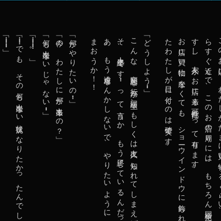
「・・・・・・・・・」
「・・・・・・でも、その何も出来ない状況になりたかったんでしょ・・・」
「・・・・・・・・・・。」
「何も出来ないじゃない・・・」
「今の、わたしに何が出来るの？」
「何がやりたいの・・・」
！
こ
ん
な
、
変
態
的
な
行
為
が
同
級
生
、
も
し
く
は
友
人
に
知
ら
れ
て
し
ま
え
ば
、
そ
れ
こ
そ
、
人
生
終
了
で
す
・
・
・
っ
て
言
う
か
、
も
う
終
了
し
て
い
る
ん
だ
っ
た
・
・
・
じ
ゃ
あ
、
も
う
遠
慮
な
ん
か
し
な
い
で
、
や
り
た
い
よ
う
に
、
や
っ
て
し
ま
お
う
か
！
「どうしよう・・・」
。
お
店
に
買
い
物
に
来
な
く
て
も
、
シ
ョ
ー
ウ
イ
ン
ド
ウ
に
飾
ら
れ
て
し
ま
っ
た
わ
た
し
が
目
に
付
く
の
は
確
実
で
す
。