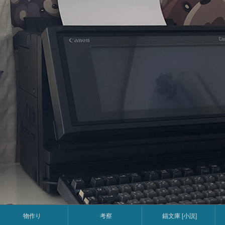
コ
ン
テ
ン
ツ
へ
ス
キ
ッ
プ
物作り
考察
錨文庫 [小説]