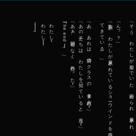
イ
ン
ナ
・・・・・・・・・・・・・・。
わたし・・・・・・・・
わたし・・・
「The end・・・・・・。」
「あぁ、間違いなく、終わった・・・」
「あの子たちは、わたしを知っていると、思う・・・」
「あ、あれは、隣のクラスの、女子３人組だ・・・」
」
「
数
人
が
、
わ
た
し
が
展
示
さ
れ
て
い
る
シ
ョ
ー
ウ
イ
ン
ド
を
指
さ
し
、
近
づ
い
て
き
て
い
る
。
「んっ？」
「そう、わたしが望んでいた、固められ、展示され、放置・・・」
ビ
ゲ
ー
シ
ョ
ン