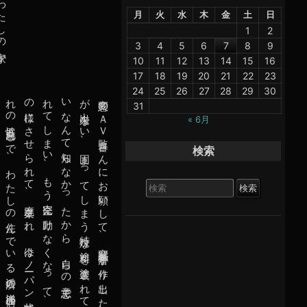
月
火
水
木
金
土
日
1
2
3
4
5
6
7
8
9
10
11
12
13
14
15
16
17
18
19
20
21
22
23
24
25
26
27
28
29
30
変
態
の
Ａ
Ｖ
監
督
さ
ん
に
お
願
い
し
て
、
変
態
科
学
者
が
作
り
出
し
た
、
間
違
っ
て
も
う
元
に
戻
る
事
が
出
来
な
い
、
固
ま
っ
て
し
ま
う
特
殊
な
塗
料
を
塗
装
さ
れ
て
全
身
固
め
ら
れ
、
戻
る
事
が
出
来
な
い
な
ん
て
知
ら
な
か
っ
た
か
ら
、
自
ら
の
意
志
で
、
目
の
中
と
、
口
の
中
に
ま
で
入
れ
て
し
ま
い
、
も
う
完
全
に
動
け
な
く
な
っ
て
、
リ
ア
ル
な
マ
ネ
キ
ン
の
様
に
さ
せ
ら
れ
て
、
廃
棄
さ
れ
、
今
は
ノ
ー
パ
ン
状
態
で
、
ス
カ
ー
ト
の
中
は
濡
れ
濡
れ
の
性
器
丸
出
し
で
、
わ
た
し
の
住
ん
で
い
る
近
所
の
洋
服
店
の
シ
ョ
ー
ウ
ィ
ン
ド
に
か
ざ
ら
れ
、
隣
の
ク
ラ
ス
の
人
に
気
が
つ
か
れ
て
・
・
・
31
« 6月
検索
検
索
対
象: