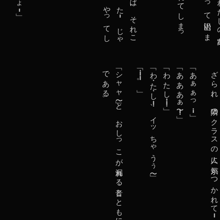
。
「
シ
ャ
ャ
〜
」
と
、
お
し
っ
こ
が
漏
れ
る
音
と
と
も
に
、
意
識
を
失
っ
た
弥
生
ち
ゃ
ん
で
あ
る
「・・・・・・・・・。」
「わ・た・し・・・・・、イッちゃうぅ〜」
「わたし・・・・・・・」
「あああぁ〜・・・・・」
「あぁぁっ・・・・」
・