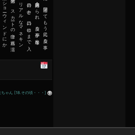
平
成
30
年
8
ちゃん [18.その頃・・・]
月
22
日
1:40
PM