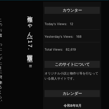
カート
カウンター
弥生ちゃん [17.同級生・・・]
マイアカウント
こ
の
お
店
は
、
わ
た
し
が
た
ま
に
買
い
物
す
る
く
ら
い
、
わ
た
し
の
家
か
ら
す
ぐ
近
く
で
、
こ
の
お
店
の
周
り
に
は
、
も
ち
ろ
ん
同
級
生
だ
っ
て
沢
山
い
ま
す
し
、
友
人
が
お
店
に
来
る
可
能
性
だ
っ
て
有
り
ま
す
Today's Views:
12
支払い
ダウンロード
Yesterday's Views:
168
特定商取引法に基づく表示
Total Views:
82,619
このサイトについて
≡
オリジナル小説と物作り等を行なって
いる個人サイトです。
カレンダー
令和8年8月